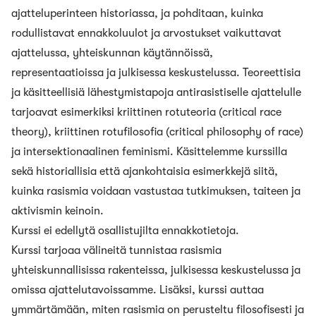
ajatteluperinteen historiassa, ja pohditaan, kuinka
rodullistavat ennakkoluulot ja arvostukset vaikuttavat
ajattelussa, yhteiskunnan käytännöissä,
representaatioissa ja julkisessa keskustelussa. Teoreettisia
ja käsitteellisiä lähestymistapoja antirasistiselle ajattelulle
tarjoavat esimerkiksi kriittinen rotuteoria (critical race
theory), kriittinen rotufilosofia (critical philosophy of race)
ja intersektionaalinen feminismi. Käsittelemme kurssilla
sekä historiallisia että ajankohtaisia esimerkkejä siitä,
kuinka rasismia voidaan vastustaa tutkimuksen, taiteen ja
aktivismin keinoin.
Kurssi ei edellytä osallistujilta ennakkotietoja.
Kurssi tarjoaa välineitä tunnistaa rasismia
yhteiskunnallisissa rakenteissa, julkisessa keskustelussa ja
omissa ajattelutavoissamme. Lisäksi, kurssi auttaa
ymmärtämään, miten rasismia on perusteltu filosofisesti ja