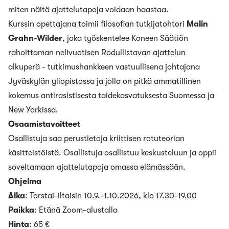
miten näitä ajattelutapoja voidaan haastaa.
Kurssin opettajana toimii filosofian tutkijatohtori
Malin
Grahn-Wilder
, joka työskentelee Koneen Säätiön
rahoittaman nelivuotisen Rodullistavan ajattelun
alkuperä - tutkimushankkeen vastuullisena johtajana
Jyväskylän yliopistossa ja jolla on pitkä ammatillinen
kokemus antirasistisesta taidekasvatuksesta Suomessa ja
New Yorkissa.
Osaamistavoitteet
Osallistuja saa perustietoja kriittisen rotuteorian
käsitteistöistä. Osallistuja osallistuu keskusteluun ja oppii
soveltamaan ajattelutapoja omassa elämässään.
Ohjelma
Aika
: Torstai-iltaisin 10.9.-1.10.2026, klo 17.30-19.00
Paikka
: Etänä Zoom-alustalla
Hinta
: 65 €