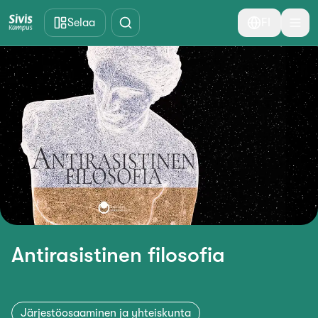
Siirry pääsisältöön
Selaa
FI
Antirasistinen filosofia
Järjestöosaaminen ja yhteiskunta