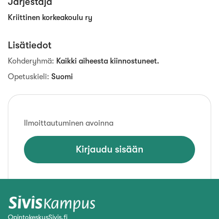
Järjestäjä
Kriittinen korkeakoulu ry
Lisätiedot
Kohderyhmä
:
Kaikki aiheesta kiinnostuneet.
Opetuskieli
:
Suomi
Ilmoittautuminen avoinna
Kirjaudu sisään
OpintokeskusSivis.fi