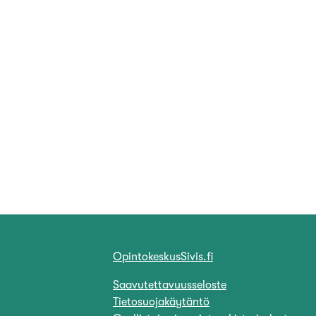
OpintokeskusSivis.fi
Saavutettavuusseloste
Tietosuojakäytäntö