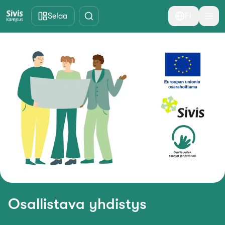
Siirry pääsisältöön
Selaa
FI
Osallistava yhdistys