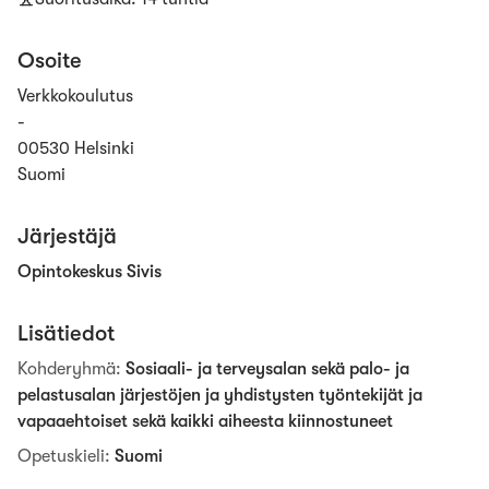
Osoite
Verkkokoulutus
-
00530 Helsinki
Suomi
Järjestäjä
Opintokeskus Sivis
Lisätiedot
Kohderyhmä
:
Sosiaali- ja terveysalan sekä palo- ja
pelastusalan järjestöjen ja yhdistysten työntekijät ja
vapaaehtoiset sekä kaikki aiheesta kiinnostuneet
Opetuskieli
:
Suomi