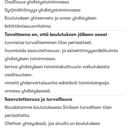
Osallisuus yhdistystoiminnassa
Syrjimättömyys yhdistystoiminnassa
Koulutuksen yhteenveto ja oman yhdistyksen
kehittämissuunnitelma
Tavoitteena on, että koulutuksen jälkeen osaat
tunnistaa turvallisemman tilan periaatteet.
huomioida saavutettavuus- ja esteettömyysnäkökulmia
yhdistyksen toiminnassa.
kertoa yhdistyksen toimintakulttuurin vaikutuksista
osallisuuteen.
nimetä yhdenvertaisuutta edistäviä toimintatapoja
omassa yhdistyksessä.
Saavutettavuus ja turvallisuus
Noudatamme koulutuksessa
Siviksen turvallisen tilan
periaatteita
.
Olethan yhteydessä, jos sinulla on koulutuksen