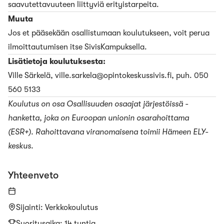
saavutettavuuteen liittyviä erityistarpeita.
Muuta
Jos et pääsekään osallistumaan koulutukseen, voit perua
ilmoittautumisen itse SivisKampuksella.
Lisätietoja koulutuksesta:
Ville Särkelä,
ville.sarkela@opintokeskussivis.fi
, puh. 050
560 5133
Koulutus on osa
Osallisuuden osaajat järjestöissä
-
hanketta, joka on Euroopan unionin osarahoittama
(ESR+). Rahoittavana viranomaisena toimii Hämeen ELY-
keskus.
Yhteenveto
Sijainti
:
Verkkokoulutus
Suoritusaika: 14 tuntia