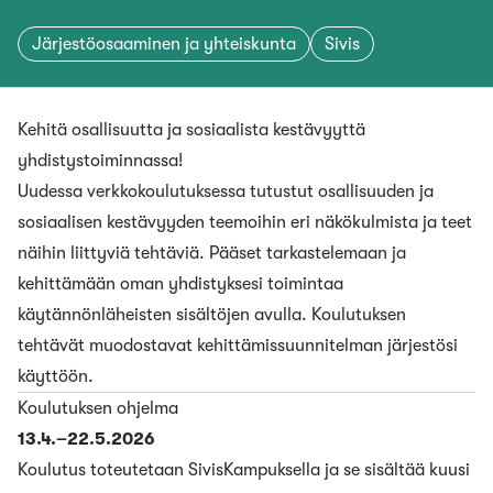
Järjestöosaaminen ja yhteiskunta
Sivis
Kehitä osallisuutta ja sosiaalista kestävyyttä
yhdistystoiminnassa!
Uudessa verkkokoulutuksessa tutustut osallisuuden ja
sosiaalisen kestävyyden teemoihin eri näkökulmista ja teet
näihin liittyviä tehtäviä. Pääset tarkastelemaan ja
kehittämään oman yhdistyksesi toimintaa
käytännönläheisten sisältöjen avulla. Koulutuksen
tehtävät muodostavat kehittämissuunnitelman järjestösi
käyttöön.
Koulutuksen ohjelma
13.4.–22.5.2026
Koulutus toteutetaan SivisKampuksella ja se sisältää kuusi