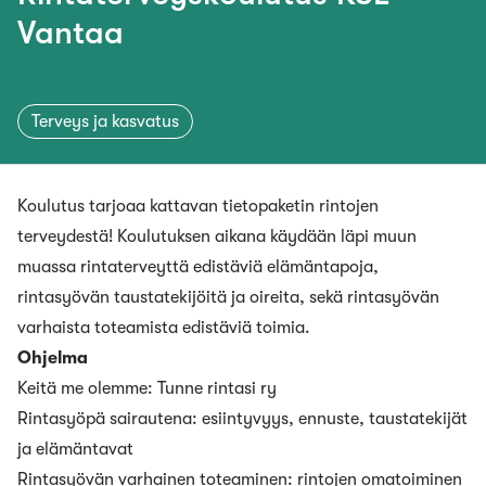
Vantaa
Terveys ja kasvatus
Koulutus tarjoaa kattavan tietopaketin rintojen
terveydestä! Koulutuksen aikana käydään läpi muun
muassa rintaterveyttä edistäviä elämäntapoja,
rintasyövän taustatekijöitä ja oireita, sekä rintasyövän
varhaista toteamista edistäviä toimia.
Ohjelma
Keitä me olemme: Tunne rintasi ry
Rintasyöpä sairautena: esiintyvyys, ennuste, taustatekijät
ja elämäntavat
Rintasyövän varhainen toteaminen: rintojen omatoiminen